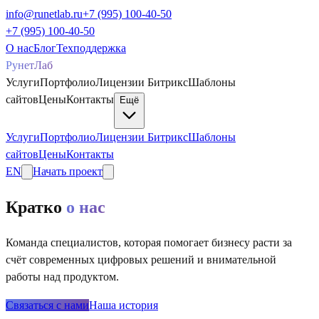
info@runetlab.ru
+7 (995) 100-40-50
+7 (995) 100-40-50
О нас
Блог
Техподдержка
РунетЛаб
Услуги
Портфолио
Лицензии Битрикс
Шаблоны
сайтов
Цены
Контакты
Ещё
Услуги
Портфолио
Лицензии Битрикс
Шаблоны
сайтов
Цены
Контакты
EN
Начать проект
Кратко
о нас
Команда специалистов, которая помогает бизнесу расти за
счёт современных цифровых решений и внимательной
работы над продуктом.
Связаться с нами
Наша история